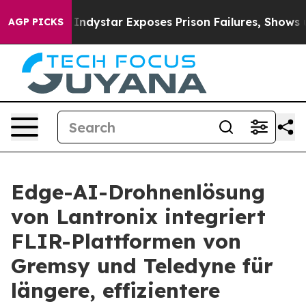
vt
Indystar Exposes Prison Failures, Shows us why Inv
AGP PICKS
Edge-AI-Drohnenlösung
von Lantronix integriert
FLIR-Plattformen von
Gremsy und Teledyne für
längere, effizientere