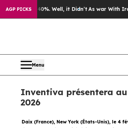
ound 40%. Well, it Didn’t
As war With Iran Dro
AGP PICKS
Menu
Inventiva présentera a
2026
Daix (France), New York (
États-Unis
), le 4 f