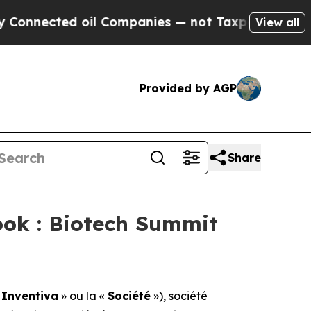
nected oil Companies — not Taxpayers — the Chan
View all
Provided by AGP
Share
ok : Biotech Summit
«
Inventiva
» ou la «
Société
»), société