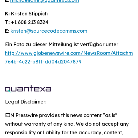
E
:
michaellane@quantexa.com
K:
Kristen Stippich
T:
+1 608 213 8324
E:
kristen@sourcecodecomms.com
Ein Foto zu dieser Mitteilung ist verfügbar unter
http://www.globenewswire.com/NewsRoom/Attachme
764b-4c22-b8ff-dd04d2047879
Legal Disclaimer:
EIN Presswire provides this news content "as is"
without warranty of any kind. We do not accept any
responsibility or liability for the accuracy, content,